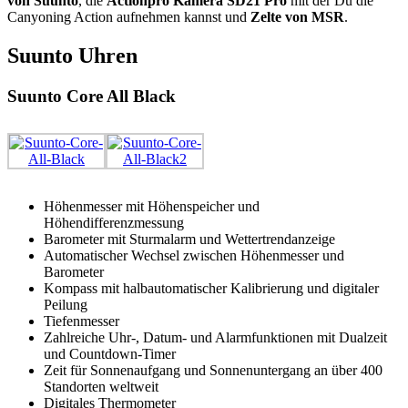
von Suunto
, die
Actionpro
Kamera
SD21 Pro
mit der Du die
Canyoning Action aufnehmen kannst und
Zelte von
MSR
.
Suunto Uhren
Suunto Core All Black
Höhenmesser mit Höhenspeicher und
Höhendifferenzmessung
Barometer mit Sturmalarm und Wettertrendanzeige
Automatischer Wechsel zwischen Höhenmesser und
Barometer
Kompass mit halbautomatischer Kalibrierung und digitaler
Peilung
Tiefenmesser
Zahlreiche Uhr-, Datum- und Alarmfunktionen mit Dualzeit
und Countdown-Timer
Zeit für Sonnenaufgang und Sonnenuntergang an über 400
Standorten weltweit
Digitales Thermometer